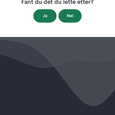
Fant du det du lette etter?
Ja
Nei