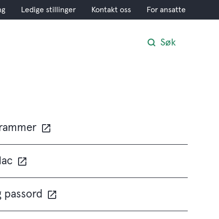
ng
Ledige stillinger
Kontakt oss
For ansatte
Søk
grammer
Mac
g passord