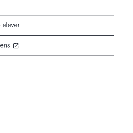
e elever
gens