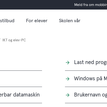
Meld fra om mobbi
stilbud
For elever
Skolen vår
IKT og elev-PC
Last ned pro
Windows på 
bærbar datamaskin
Brukernavn o