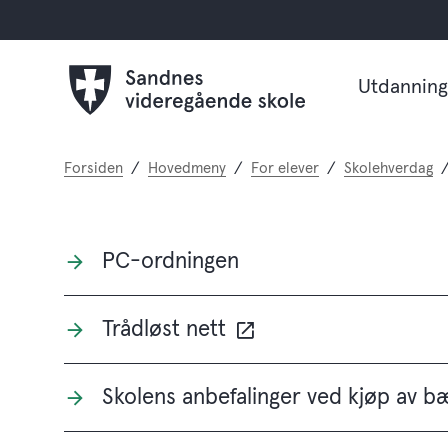
Utdanning
Du
Forsiden
Hovedmeny
For elever
Skolehverdag
er
her:
PC-ordningen
Trådløst nett
Skolens anbefalinger ved kjøp av 