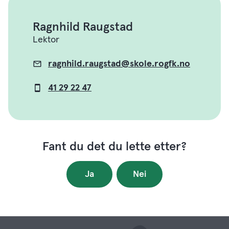
Ragnhild Raugstad
Lektor
ragnhild.raugstad@skole.rogfk.no
E-
post
41 29 22 47
Mobil
Fant du det du lette etter?
Ja
Nei