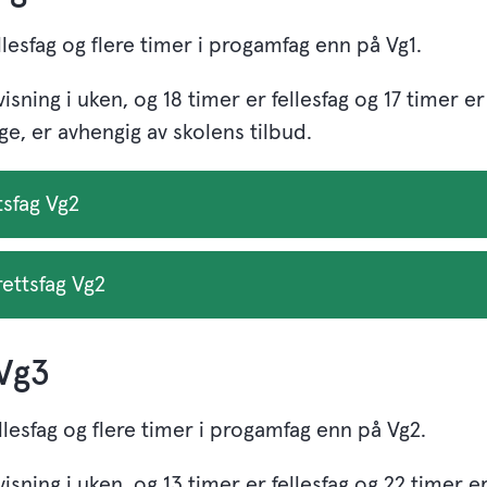
llesfag og flere timer i progamfag enn på Vg1.
isning i uken, og 18 timer er fellesfag og 17 timer e
e, er avhengig av skolens tilbud.
tsfag Vg2
rettsfag Vg2
 Vg3
llesfag og flere timer i progamfag enn på Vg2.
isning i uken, og 13 timer er fellesfag og 22 timer e