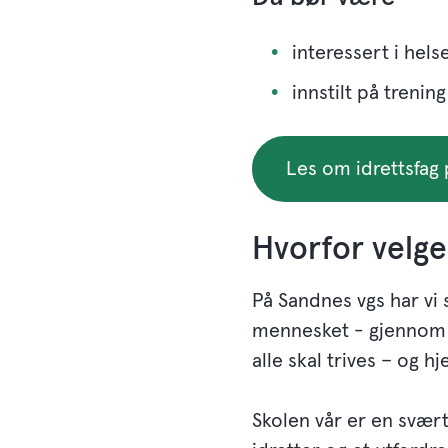
interessert i helse
innstilt på trenin
Les om idrettsfag p
Hvorfor velg
På Sandnes vgs har vi
mennesket - gjennom sk
alle skal trives – og h
Skolen vår er en svært 