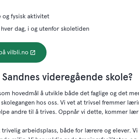
 og fysisk aktivitet
g hver dag, i og utenfor skoletiden
å vilbli.no
e Sandnes videregående skole?
 som hovedmål å utvikle både det faglige og det me
olegangen hos oss. Vi vet at trivsel fremmer lærin
jelpe andre til å trives. Oppnår vi dette, kommer lær
trivelig arbeidsplass, både for lærere og elever. Vi