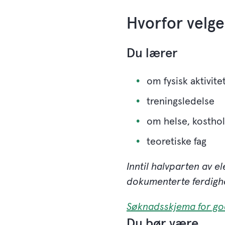
Hvorfor velge
Du lærer
om fysisk aktivite
treningsledelse
om helse, kostho
teoretiske fag
Inntil halvparten av e
dokumenterte ferdighe
Søknadsskjema for god
Du bør være