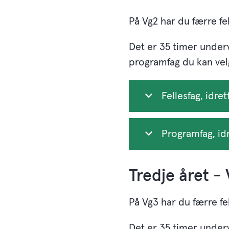
På Vg2 har du færre fe
Det er 35 timer underv
programfag du kan velg
Fellesfag, idret
Programfag, id
Tredje året -
På Vg3 har du færre fe
Det er 35 timer underv