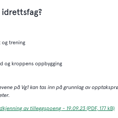
 idrettsfag?
t og trening
ld og kroppens oppbygging
levene på Vg1 kan tas inn på grunnlag av opptaksprø
ter.
kjenning av tilleggspoeng - 19.09.23
(PDF, 177 kB)