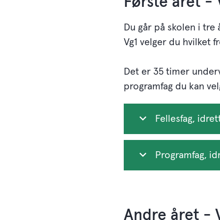
Første året -
Du går på skolen i tre
Vg1 velger du hvilket
Det er 35 timer underv
programfag du kan velg
Fellesfag, idret
Programfag, idr
Andre året - 