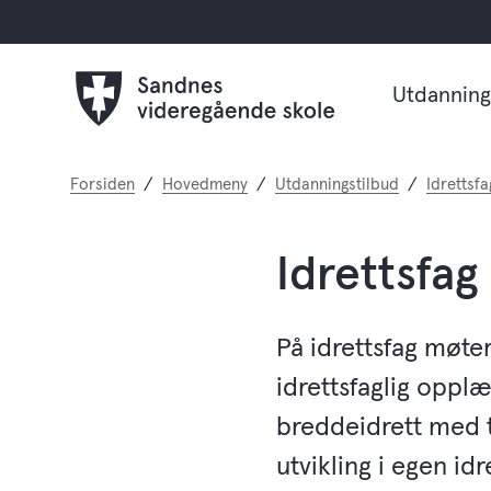
Utdanning
Du
Forsiden
Hovedmeny
Utdanningstilbud
Idrettsfa
er
her:
Idrettsfag
På idrettsfag møte
idrettsfaglig oppl
breddeidrett med t
utvikling i egen idr