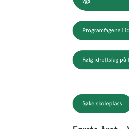
vgs
Programfagene i id
Følg idrettsfag på
Søke skoleplass