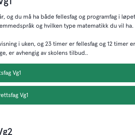
 Vg1
 år, og du må ha både fellesfag og programfag i løpet
 fremmedspråk og hvilken type matematikk du vil ha.
isning i uken, og 23 timer er fellesfag og 12 timer e
e, er avhengig av skolens tilbud..
tsfag Vg1
ettsfag Vg1
Vg2