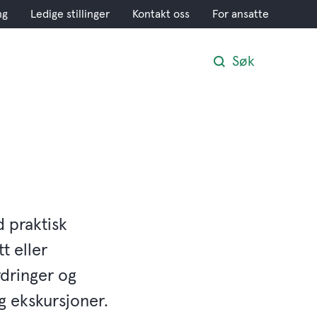
ng
Ledige stillinger
Kontakt oss
For ansatte
Søk
 praktisk
t eller
rdringer og
og ekskursjoner.