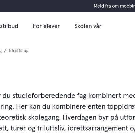
Meld fra om mobbi
stilbud
For elever
Skolen vår
g
Idrettsfag
r du studieforberedende fag kombinert med
æring. Her kan du kombinere enten toppidret
eoretisk skolegang. Hverdagen byr på utfo
ett, turer og friluftsliv, idrettsarrangement 